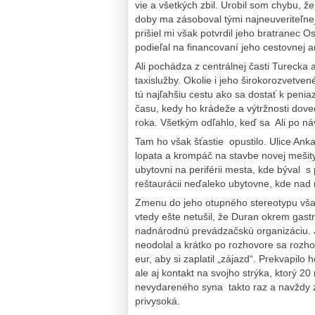
vie a všetkých zbil. Urobil som chybu, ž
doby ma zásoboval tými najneuveriteľnejš
prišiel mi však potvrdil jeho bratranec
podieľal na financovaní jeho cestovnej 
Ali pochádza z centrálnej časti Turecka 
taxislužby. Okolie i jeho širokorozvetve
tú najľahšiu cestu ako sa dostať k penia
času, kedy ho krádeže a výtržnosti doved
roka. Všetkým odľahlo, keď sa Ali po ná
Tam ho však šťastie opustilo. Ulice Anka
lopata a krompáč na stavbe novej mešity
ubytovni na periférii mesta, kde býval s
reštaurácii neďaleko ubytovne, kde nad 
Zmenu do jeho otupného stereotypu však
vtedy ešte netušil, že Duran okrem gast
nadnárodnú prevádzačskú organizáciu. J
neodolal a krátko po rozhovore sa rozho
eur, aby si zaplatil „zájazd“. Prekvapilo 
ale aj kontakt na svojho strýka, ktorý 20
nevydareného syna takto raz a navždy z
privysoká.