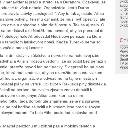
októ
ď v nenávidenej práci a stretol sa s Duranom. Očakával, že
augu
noduché to však nebolo. Organizácia, ktorú Duran
júl 2
repravila stovky „cestujúcich“. Aby to tak aj ostalo, Ali sa
jún 
febr
uranove pokyny. Ten mu oznámil, že musí byť trpezlivý, ale
nove
kto ozve a dohodne s ním ďalší postup. Tak sa aj stalo. O
októ
orý sa predstavil ako Nedžib mu povedal, aby sa presunul do
V hotelovej hale Ali odovzdal Nedžibovi peniaze, za ktoré
Od
iu v tamojšom letiskovom hoteli. Keďže Turecko nemá so
Fotky
a začala naozaj luxusne.
Prav
u. 5 dní strávil v zúfalstve a nervozite na hotelovej izbe.
Rece
Šport
víhal a Ali si s hrôzou uvedomil, že sa ocitol bez peňazí v
TV p
mie, pretože hovorí len po turecky. S depresií ho na piaty
Vino
yne, ktorá mu oznámila, aby sa okamžite presunul vlakom
ť ľudia z organizácie a odvezú ho na tajné miesto pri
spriadal plány na vzrušujúci život v Rakúsku plný diskoték a
 čakali na peróne, ho svojim zjavom znovu donútili k
spas dvom ozbrojeným Albáncom, ktorí sa s ním
jeho fotku, teda dohodnuté znamenie, že je na správnej
e a po pol hodine sa ocitli v bukovom lese pred ružovým
lovým múrom. To bola Aliho posledná zastávka pred
e. Majiteľ penziónu mu zobral pas a mobilný telefón a