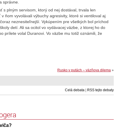
la správne.
 s plným servisom, ktorý od nej dostával, trvala len
 ňom vyvolávali výbuchy agresivity, ktoré si ventiloval aj
ol čoraz neznesiteľnejší. Vykúpením pre všetkých bol príchod
 školy detí. Ali sa ocitol vo vydávacej väzbe, z ktorej ho do
o prílete volal Duranovi. Vo väzbe mu totiž oznámili, že
Rusko v putách – väzňova dilema
»
Celá debata
|
RSS tejto debaty
logera
oviča?