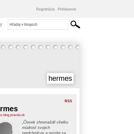
Registrácia
Prihlásenie
y
hermes
RSS
ermes
s.blog.pravda.sk
„Človek zhromaždil všetku
múdrosť svojich
predchodcov a pozrite sa,