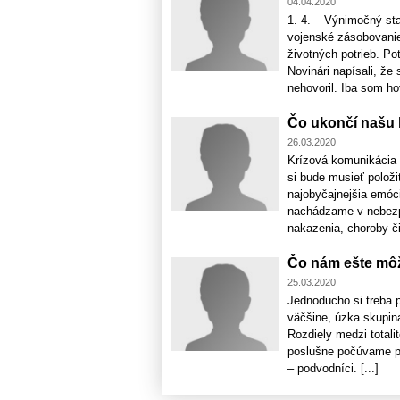
04.04.2020
1. 4. – Výnimočný sta
vojenské zásobovanie
životných potrieb. Po
Novinári napísali, že
nehovoril. Iba som hovo
Čo ukončí našu
26.03.2020
Krízová komunikácia 
si bude musieť položi
najobyčajnejšia emóc
nachádzame v nebezpe
nakazenia, choroby či 
Čo nám ešte môž
25.03.2020
Jednoducho si treba p
väčšine, úzka skupin
Rozdiely medzi totali
poslušne počúvame pr
– podvodníci. [...]