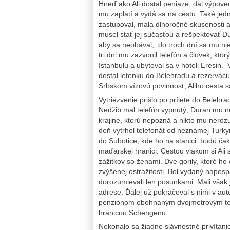
Hneď ako Ali dostal peniaze, dal výpove
mu zaplatí a vydá sa na cestu. Také jed
zastupoval, mala dlhoročné skúsenosti a p
musel stať jej súčasťou a rešpektovať D
aby sa neobával, do troch dní sa mu nie
tri dni mu zazvonil telefón a človek, kt
Istanbulu a ubytoval sa v hoteli Eresin. 
dostal letenku do Belehradu a rezervác
Srbskom vízovú povinnosť, Aliho cesta s
Vytriezvenie prišlo po prílete do Belehrad
Nedžib mal telefón vypnutý, Duran mu ned
krajine, ktorú nepozná a nikto mu nerozu
deň vytrhol telefonát od neznámej Turk
do Subotice, kde ho na stanici budú čaka
maďarskej hranici. Cestou vlakom si Ali 
zážitkov so ženami. Dve gorily, ktoré ho
zvýšenej ostražitosti. Bol vydaný napo
dorozumievali len posunkami. Mali však 
adrese. Ďalej už pokračoval s nimi v aut
penziónom obohnaným dvojmetrovým teh
hranicou Schengenu.
Nekonalo sa žiadne slávnostné privítani