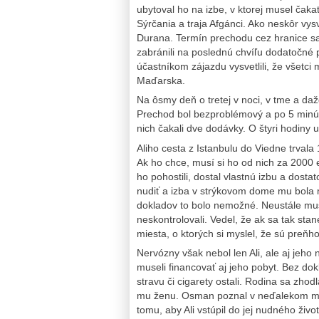
ubytoval ho na izbe, v ktorej musel čakať
Sýrčania a traja Afgánci. Ako neskôr vysv
Durana. Termín prechodu cez hranice sa
zabránili na poslednú chvíľu dodatočné 
účastníkom zájazdu vysvetlili, že všetci 
Maďarska.
Na ôsmy deň o tretej v noci, v tme a da
Prechod bol bezproblémový a po 5 minút
nich čakali dve dodávky. O štyri hodiny už
Aliho cesta z Istanbulu do Viedne trvala 
Ak ho chce, musí si ho od nich za 2000 eu
ho pohostili, dostal vlastnú izbu a dost
nudiť a izba v strýkovom dome mu bola ma
dokladov to bolo nemožné. Neustále muse
neskontrolovali. Vedel, že ak sa tak sta
miesta, o ktorých si myslel, že sú preň
Nervózny však nebol len Ali, ale aj jeho
museli financovať aj jeho pobyt. Bez do
stravu či cigarety ostali. Rodina sa zhodl
mu ženu. Osman poznal v neďalekom mes
tomu, aby Ali vstúpil do jej nudného živo