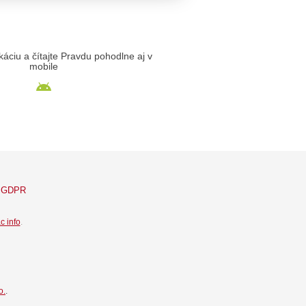
likáciu a čítajte Pravdu pohodlne aj v
mobile
GDPR
c info
.
o.
.