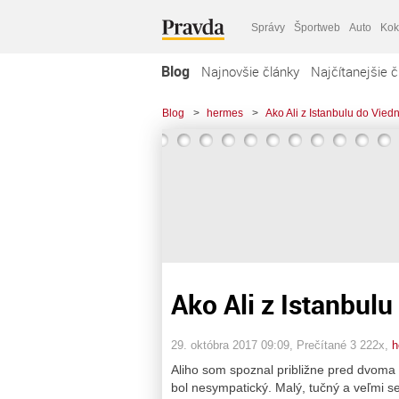
Správy
Športweb
Auto
Kok
Blog
Najnovšie články
Najčítanejšie č
Blog
>
hermes
>
Ako Ali z Istanbulu do Viedn
Ako Ali z Istanbulu
29. októbra 2017 09:09
, Prečítané 3 222x,
h
Aliho som spoznal približne pred dvoma r
bol nesympatický. Malý, tučný a veľmi s