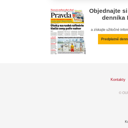
Objednajte si
denníka 
a získajte užitočné inf
Predplatné denn
Kontakty
© OUR
K