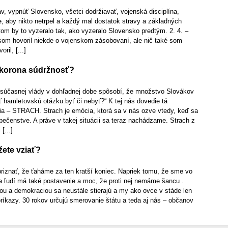
v, vypnúť Slovensko, všetci dodržiavať, vojenská disciplína,
, aby nikto netrpel a každý mal dostatok stravy a základných
tom by to vyzeralo tak, ako vyzeralo Slovensko predtým. 2. 4. –
 som hovoril niekde o vojenskom zásobovaní, ale nič také som
ril, [...]
 korona súdržnosť?
súčasnej vlády v dohľadnej dobe spôsobí, že množstvo Slovákov
ť hamletovskú otázku:byť či nebyť?“ K tej nás dovedie tá
ia – STRACH. Strach je emócia, ktorá sa v nás ozve vtedy, keď sa
čenstve. A práve v takej situácii sa teraz nachádzame. Strach z
[...]
ete vziať?
riznať, že ťaháme za ten kratší koniec. Napriek tomu, že sme vo
a ľudí má také postavenie a moc, že proti nej nemáme šancu .
tou a demokraciou sa neustále stierajú a my ako ovce v stáde len
íkazy. 30 rokov určujú smerovanie štátu a teda aj nás – občanov