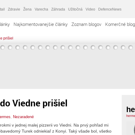
tail
Zdravie
Žena
Varecha
Záhrada
Užitočná
Video
DefenceNews
lánky
Najkomentovanejšie články
Zoznam blogov
Komerčné blog
e prišiel
 do Viedne prišiel
h
herme
ermes
,
Nezaradené
okmi v jednej malej pizzerii vo Viedni. Na prvý pohľad mi
ebavedomý Turek odniekiaľ z Konyi. Taký všade bol, všetko