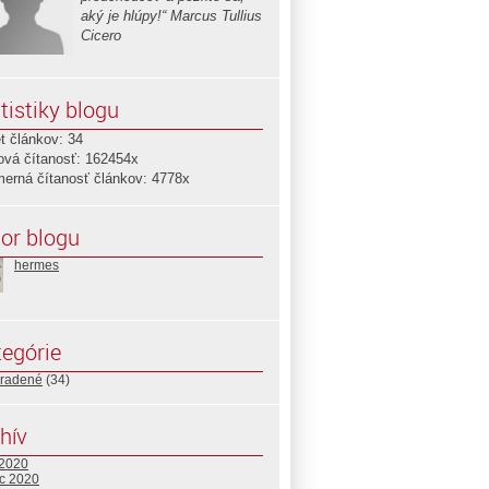
aký je hlúpy!“ Marcus Tullius
Cicero
tistiky blogu
t článkov: 34
ová čítanosť: 162454x
merná čítanosť článkov: 4778x
or blogu
hermes
egórie
radené
(34)
hív
 2020
c 2020