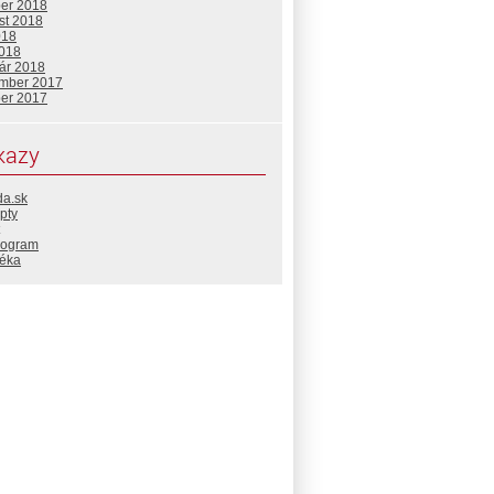
ber 2018
st 2018
018
2018
uár 2018
mber 2017
ber 2017
kazy
da.sk
pty
rogram
téka