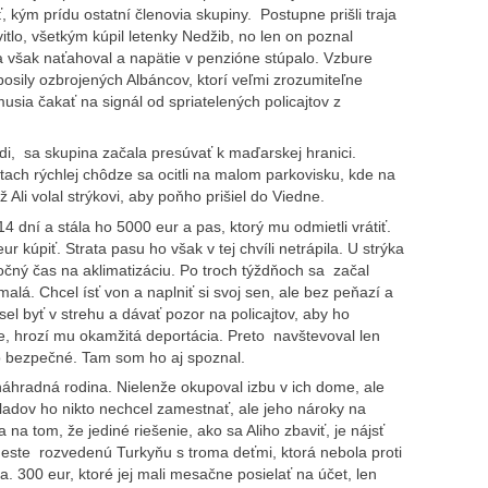
, kým prídu ostatní členovia skupiny. Postupne prišli traja
itlo, všetkým kúpil letenky Nedžib, no len on poznal
 však naťahoval a napätie v penzióne stúpalo. Vzbure
posily ozbrojených Albáncov, ktorí veľmi zrozumiteľne
musia čakať na signál od spriatelených policajtov z
ždi, sa skupina začala presúvať k maďarskej hranici.
ach rýchlej chôdze sa ocitli na malom parkovisku, kde na
 Ali volal strýkovi, aby poňho prišiel do Viedne.
14 dní a stála ho 5000 eur a pas, ktorý mu odmietli vrátiť.
r kúpiť. Strata pasu ho však v tej chvíli netrápila. U strýka
atočný čas na aklimatizáciu. Po troch týždňoch sa začal
lá. Chcel ísť von a naplniť si svoj sen, ale bez peňazí a
l byť v strehu a dávať pozor na policajtov, aby ho
ne, hrozí mu okamžitá deportácia. Preto navštevoval len
ho bezpečné. Tam som ho aj spoznal.
 náhradná rodina. Nielenže okupoval izbu v ich dome, ale
kladov ho nikto nechcel zamestnať, ale jeho nároky na
a na tom, že jediné riešenie, ako sa Aliho zbaviť, je nájsť
te rozvedenú Turkyňu s troma deťmi, ktorá nebola proti
ta. 300 eur, ktoré jej mali mesačne posielať na účet, len