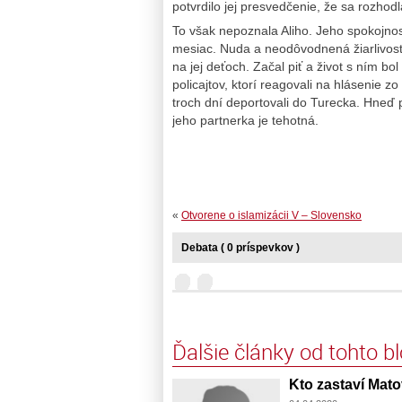
potvrdilo jej presvedčenie, že sa rozhod
To však nepoznala Aliho. Jeho spokojnosť
mesiac. Nuda a neodôvodnená žiarlivosť v
na jej deťoch. Začal piť a život s ním b
policajtov, ktorí reagovali na hlásenie zo
troch dní deportovali do Turecka. Hneď p
jeho partnerka je tehotná.
«
Otvorene o islamizácii V – Slovensko
Debata ( 0 príspevkov )
Ďalšie články od tohto b
Kto zastaví Mat