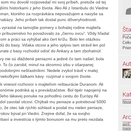
e som mu dovolil rozpovedať mi svoj príbeh, pretože od tej
ími historkami z jeho života. Ako Ali z Istanbulu do Viedne
 Osman, ktorého za rozprávkára nepovažujem a navyše sa
anabázy. Jeho príbeh tak dostal punc dôveryhodnosti.
a vyrastal na tamojšie pomery v bohatej rodine majiteľa
Šta
né príbuzenstvo ho považovalo za „čiernu ovcu“. Vždy hľadal
Poče
zom a práci sa vyhýbal ako čert krížu. Bolo len otázkou
Celk
ú do basy. Vďaka otcovi a jeho vplyvu tam strávil len pol
Prie
vrate z basy rozhodol odísť do Ankary a tam zbohatnúť.
ry nie sú dláždené peniazmi a jediné čo tam našiel, bola
Aut
. To čo zarobil, minul na skromnú izbu v ošarpanej
 podobnými nešťastníkmi. Nedele zvykol tráviť v malej
niekoľkými šálkami kávy rozjímal o svojom živote.
 vniesol rozhovor s majiteľom reštaurácie Duranom. Ali
ronómie podniká aj v prevádzačstve. Bol tipér napojený na
Kat
eho lákavej ponuke na pohodlnú cestu do Európy Ali
dol zavolať otcovi. Chýbali mu peniaze a potreboval 5000
Neza
ho, že otec tak rýchlo súhlasil a poslal mu nielen peniaze,
 rokov býval pri Viedni. Zrejme dúfal, že sa svojho
Arc
baví a investícia s týmto bonusom sa mu preto nezdala
apríl
mare