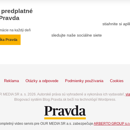
 predplatné
Pravda
stiahnite si ap
ormácie na každý deň
sledujte naše sociálne siete
íka Pravda
Reklama
Otázky a odpovede
Podmienky používania
Cookies
 MEDIA SR a. s. 2026. Autorské práva sú vyhradené a vykonáva ich vydavateľ,
via
Blogovací systém Blog.Pravda.sk beží na technológií Wordpress.
ompletný video servis pre OUR MEDIA SR a.s. zabezpečuje
ARBERTO GROUP s.r.